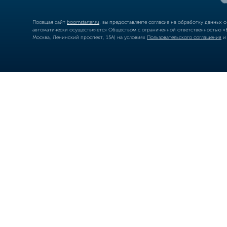
Посещая сайт
boomstarter.ru
, вы предоставляете согласие на обработку данных 
автоматически осуществляется Обществом с ограниченной ответственностью «Б
Москва, Ленинский проспект, 15А) на условиях
Пользовательского соглашения