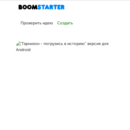
Проверить идею
Создать