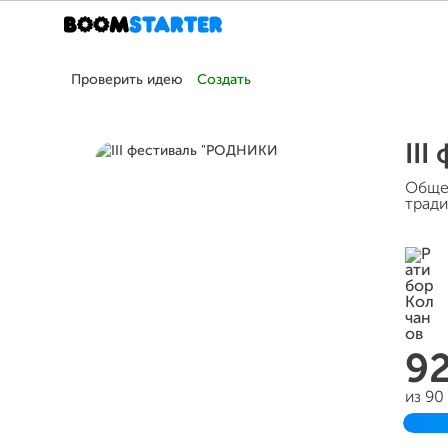
Проверить идею
Создать
II
Общер
тради
9
из 90
Зав