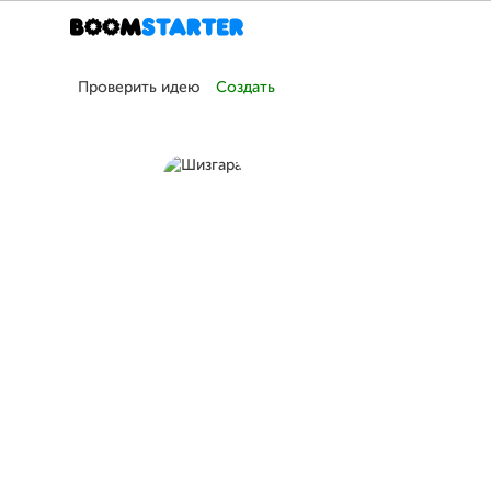
Проверить идею
Создать