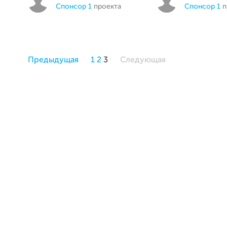
спонсор 1
проекта
спонсор 1
п
Предыдущая
1
2
3
Следующая