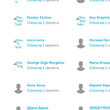
спонсор 1
проекта
спонсор 1
п
Feodor Elutine
Any Krapivk
спонсор 1
проекта
спонсор 1
п
ovca ovca
Наташа На
спонсор 1
проекта
спонсор 1
п
George Giga Mergelov
Maria Kroup
спонсор 1
проекта
спонсор 1
п
Анна Анна
Кирилл Кир
спонсор 1
проекта
спонсор 1
п
Дарья Дарья
SERGEY MO