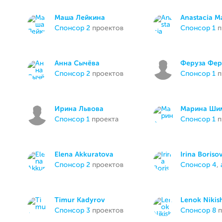
Маша Лейкина
Anastacia M
спонсор 2
проектов
спонсор 1
п
Анна Сычёва
Феруза Фер
спонсор 2
проектов
спонсор 1
п
Ирина Львова
Марина Ши
спонсор 1
проекта
спонсор 1
п
Elena Akkuratova
Irina Boriso
спонсор 2
проектов
спонсор 4
,
Timur Kadyrov
Lenok Nikis
спонсор 3
проектов
спонсор 8
п