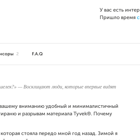
У вас есть инте
Пришло время
с
нсоры
2
F.A.Q
ошелек?» — Восклицают люди, которые впервые видят
ем вашему вниманию удобный и минималистичный
тираню и разрывам материала Tyvek®. Почему
 которая стояла передо мной год назад. Зимой я