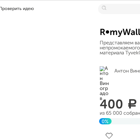
Проверить идею
R∞myWall
Представляем ва
непромокаемого,
материала Tyvek
Антон Вин
400
a
из 65 000 собра
0%
Завершен 26 ию