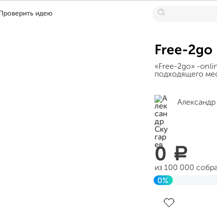
Проверить идею
Free-2go
«Free-2go» -onli
подходящего мес
Александр
0
a
из 100 000 собр
0%
Завершен 26 ию