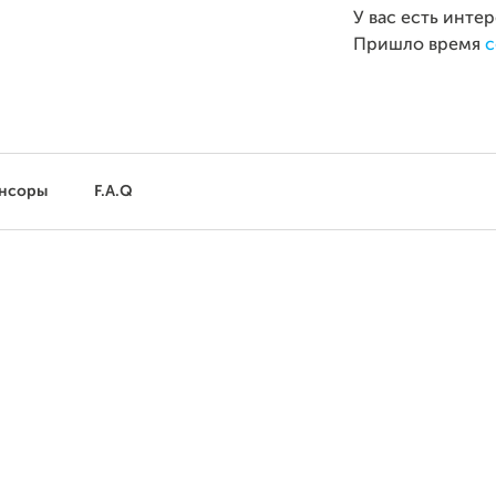
У вас есть инте
Пришло время
с
нсоры
F.A.Q