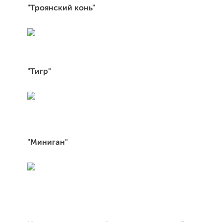
"Троянский конь"
"Тигр"
"Миниган"