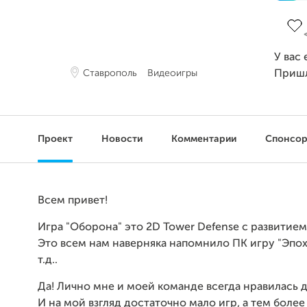
Заве
У вас
Ставрополь
Видеоигры
Приш
Проект
Новости
Комментарии
Спонсо
Всем привет!
Игра "Оборона" это 2D Tower Defense c развитием
Это всем нам наверняка напомнило ПК игру "Эпо
т.д..
Да! Лично мне и моей команде всегда нравилась д
И на мой взгляд достаточно мало игр, а тем более