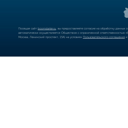
Посещая сайт
boomstarter.ru
, вы предоставляете согласие на обработку данных 
автоматически осуществляется Обществом с ограниченной ответственностью «Б
Москва, Ленинский проспект, 15А) на условиях
Пользовательского соглашения