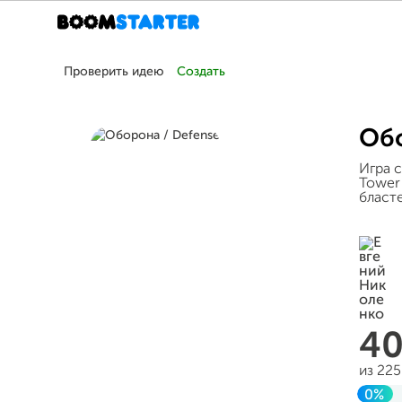
Проверить идею
Создать
Обо
Игра с
Tower 
бласт
4
из 22
0%