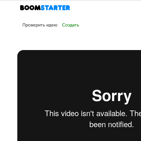
Проверить идею
Создать