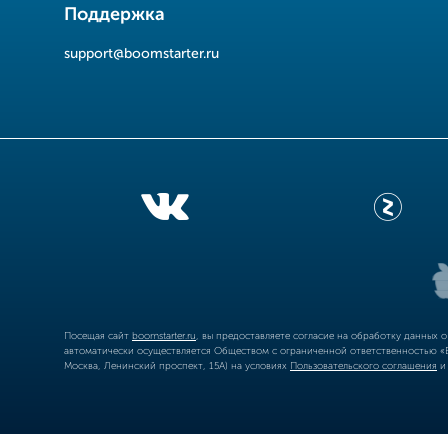
Поддержка
support@boomstarter.ru
Посещая сайт
boomstarter.ru
, вы предоставляете согласие на обработку данных 
автоматически осуществляется Обществом с ограниченной ответственностью «Б
Москва, Ленинский проспект, 15А) на условиях
Пользовательского соглашения