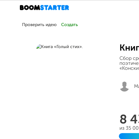
Проверить идею
Создать
Книг
Сбор сре
поэтиче
«Конски
М
8 
из 35 0