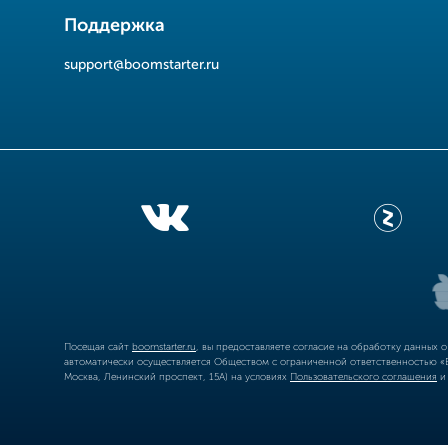
Поддержка
support@boomstarter.ru
Посещая сайт
boomstarter.ru
, вы предоставляете согласие на обработку данных 
автоматически осуществляется Обществом с ограниченной ответственностью «Б
Москва, Ленинский проспект, 15А) на условиях
Пользовательского соглашения