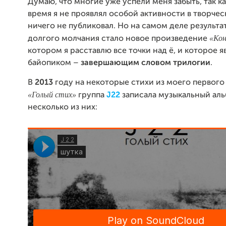
Думаю, что многие уже успели меня забыть, так к
время я не проявлял особой активности в творчес
ничего не публиковал. Но на самом деле результ
«Кон
долгого молчания стало новое произведение
котором я расставлю все точки над ё, и которое 
байопиком –
завершающим словом трилогии
.
В
2013
году на некоторые стихи из моего первого
«Голый стих»
группа
J22
записала музыкальный аль
несколько из них: