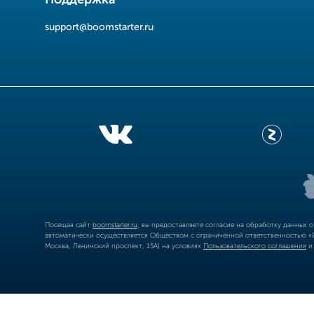
Поддержка
support@boomstarter.ru
Посещая сайт
boomstarter.ru
, вы предоставляете согласие на обработку данных 
автоматически осуществляется Обществом с ограниченной ответственностью «Б
Москва, Ленинский проспект, 15А) на условиях
Пользовательского соглашения