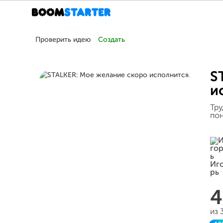
Проверить идею
Создать
S
и
Тру
пон
4
из 