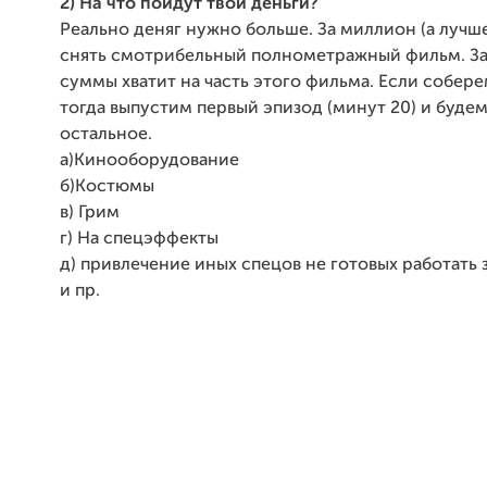
2) На что пойдут твои деньги?
Реально деняг нужно больше. За миллион (а лучш
снять смотрибельный полнометражный фильм. З
суммы хватит на часть этого фильма. Если собер
тогда выпустим первый эпизод (минут 20) и буде
остальное.
а)Кинооборудование
б)Костюмы
в) Грим
г) На спецэффекты
д) привлечение иных спецов не готовых работать 
и пр.