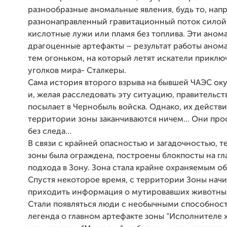
разнообразные аномальные явления, будь то, нап
разнонаправленный гравитационный поток силой
кислотные лужи или пламя без топлива. Эти анома
драгоценные артефакты – результат работы аном
тем огоньком, на который летят искатели приклю
уголков мира- Сталкеры.
Сама история второго взрыва на бывшей ЧАЭС ок
и, желая расследовать эту ситуацию, правительс
посылает в Чернобыль войска. Однако, их действи
территории зоны заканчиваются ничем… Они про
без следа…
В связи с крайней опасностью и загадочностью, 
зоны была ограждена, построены блокпосты на гл
подхода в Зону. Зона стала крайне охраняемым о
Спустя некоторое время, с территории Зоны нач
приходить информация о мутировавших животных
Стали появляться люди с необычными способнос
легенда о главном артефакте зоны “Исполнителе 