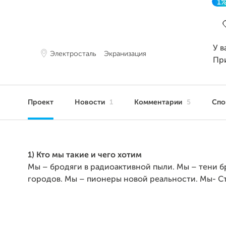
1
З
У в
Электросталь
Экранизация
Пр
Проект
Новости
1
Комментарии
5
Сп
1) Кто мы такие и чего хотим
Мы – бродяги в радиоактивной пыли. Мы – тени 
городов. Мы – пионеры новой реальности. Мы- С