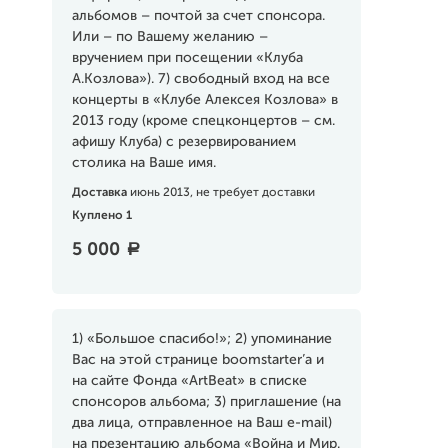
альбомов – почтой за счет спонсора.
Или – по Вашему желанию –
вручением при посещении «Клуба
А.Козлова»). 7) свободный вход на все
концерты в «Клубе Алексея Козлова» в
2013 году (кроме спецконцертов – см.
афишу Клуба) с резервированием
столика на Ваше имя.
Доставка
июнь 2013, не требует доставки
Куплено 1
5 000
a
1) «Большое спасибо!»; 2) упоминание
Вас на этой странице boomstarter’a и
на сайте Фонда «ArtBeat» в списке
спонсоров альбома; 3) приглашение (на
два лица, отправленное на Ваш e-mail)
на презентацию альбома «Война и Мир.