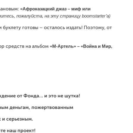
«Афроказацкий джаз – миф или
вановым:
нитесь,
пожалуйста, на эту страницу
boomstarter
’
a
)
 буклету готовы – осталось издать! Поэтому, от
«М-Артель» – «Война и Мир,
бор средств на альбом
ждение от Фонда… и это не шутка!
ным деньгам, пожертвованным
к и серьезным.
те наш проект!