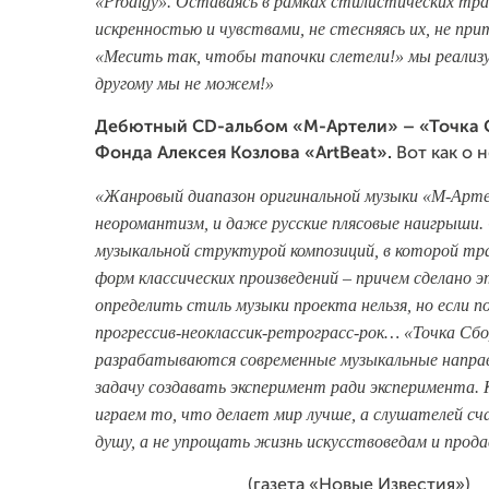
«Prodigy». Оставаясь в рамках стилистических тра
искренностью и чувствами, не стесняясь их, не при
«Месить так, чтобы тапочки слетели!» мы реализуе
другому мы не можем!»
Дебютный СD-альбом «М-Артели» – «Точка С
Фонда Алексея Козлова «АrtВеаt».
Вот как о 
«Жанровый диапазон оригинальной музыки «М-Артел
неоромантизм, и даже русские плясовые наигрыши. 
музыкальной структурой композиций, в которой тр
форм классических произведений – причем сделано э
определить стиль музыки проекта нельзя, но если 
прогрессив-неоклассик-ретрограсс-рок… «Точка Сбор
разрабатываются
современные музыкальные направ
задачу создавать эксперимент ради эксперимента.
играем то, что делает мир лучше, а слушателей сч
душу, а не упрощать жизнь искусствоведам и прод
(газета «Новые Известия»)