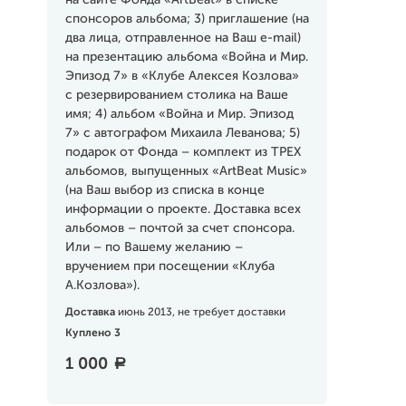
на сайте Фонда «ArtBeat» в списке
спонсоров альбома; 3) приглашение (на
два лица, отправленное на Ваш e-mail)
на презентацию альбома «Война и Мир.
Эпизод 7» в «Клубе Алексея Козлова»
с резервированием столика на Ваше
имя; 4) альбом «Война и Мир. Эпизод
7» с автографом Михаила Леванова; 5)
подарок от Фонда – комплект из ТРЕХ
альбомов, выпущенных «ArtBeat Music»
(на Ваш выбор из списка в конце
информации о проекте. Доставка всех
альбомов – почтой за счет спонсора.
Или – по Вашему желанию –
вручением при посещении «Клуба
А.Козлова»).
Доставка
июнь 2013, не требует доставки
Куплено 3
1 000
a