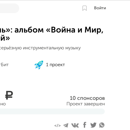
Войти
ь»: альбом «Война и Мир,
-й»
серьёзную инструментальную музыку
тБит
1 проект
0
a
10 спонсоров
ано
Проект завершен
 2013