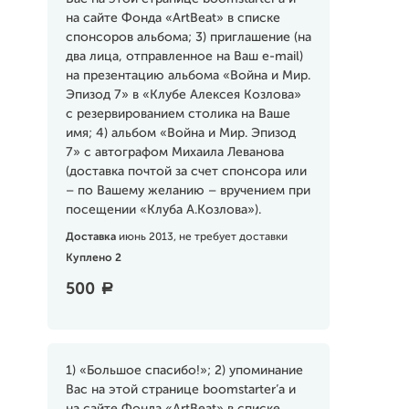
на сайте Фонда «ArtBeat» в списке
спонсоров альбома; 3) приглашение (на
два лица, отправленное на Ваш e-mail)
на презентацию альбома «Война и Мир.
Эпизод 7» в «Клубе Алексея Козлова»
с резервированием столика на Ваше
имя; 4) альбом «Война и Мир. Эпизод
7» с автографом Михаила Леванова
(доставка почтой за счет спонсора или
– по Вашему желанию – вручением при
посещении «Клуба А.Козлова»).
Доставка
июнь 2013, не требует доставки
Куплено 2
500
a
1) «Большое спасибо!»; 2) упоминание
Вас на этой странице boomstarter’a и