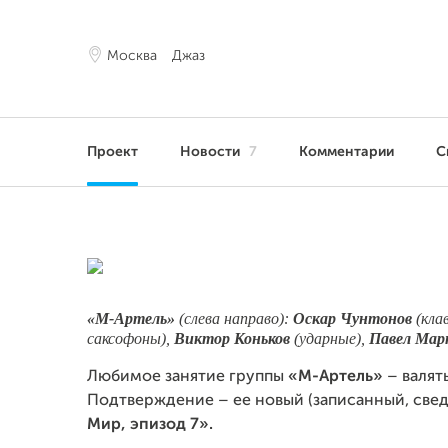
Москва
Джаз
Проект
Новости
7
Комментарии
С
«М-Артель»
(слева направо):
Оскар Чунтонов
(кла
саксофоны),
Виктор Коньков
(ударные),
Павел Ма
Любимое занятие группы
«М-Артель»
– валят
Подтверждение – ее новый (записанный, свед
Мир, эпизод 7».