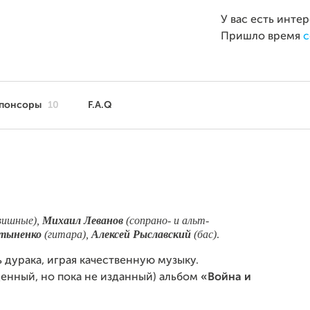
У вас есть инте
Пришло время
с
понсоры
10
F.A.Q
вишные),
Михаил Леванов
(сопрано- и альт-
ртыненко
(гитара),
Алексей Рыславский
(бас)
.
ь дурака, играя качественную музыку.
енный, но пока не изданный) альбом
«Война и