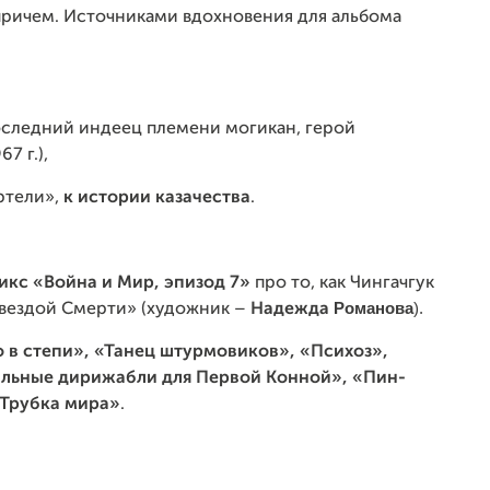
 причем. Источниками вдохновения для альбома
оследний индеец племени могикан, герой
67 г.),
ртели»,
к истории казачества
.
:
икс «Война и Мир, эпизод 7»
про то, как Чингачгук
Романова
).
Звездой Смерти» (художник –
Надежда
о в степи», «Танец штурмовиков», «Психоз»,
альные дирижабли для Первой Конной», «Пин-
«Трубка мира»
.