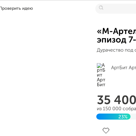
Проверить идею
«М-Артел
эпизод 7
Дурачество под 
АртБит Ар
35 40
из 150 000 собр
23%
Завершен 19 мая