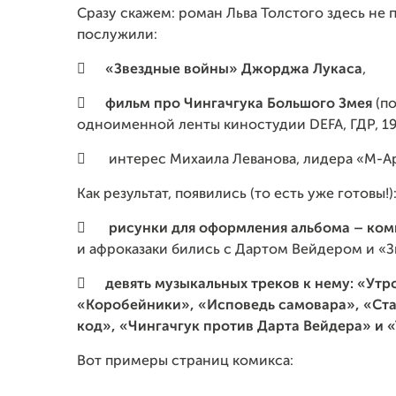
Сразу скажем: роман Льва Толстого здесь не
послужили:

«Звездные войны» Джорджа Лукаса
,

фильм про Чингачгука Большого Змея
(п
одноименной ленты киностудии
DEFA
, ГДР, 19

интерес Михаила Леванова, лидера «М-А
Как результат, появились (то есть уже готовы!)

рисунки для оформления альбома – ком
и афроказаки бились с Дартом Вейдером и «

девять музыкальных треков к нему: «Утр
«Коробейники», «Исповедь самовара», «Ст
код», «Чингачгук против Дарта Вейдера» и 
Вот примеры страниц комикса: