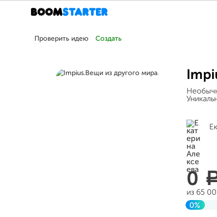
Проверить идею
Создать
Impi
Необычн
Уникаль
Е
0
из 65 0
0%
Заверш