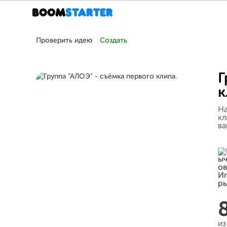
Проверить идею
Создать
Г
к
На
кл
в
из