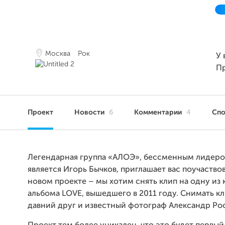
Москва
Рок
У 
П
Проект
Новости
6
Комментарии
4
Сп
Легендарная группа «АЛОЭ», бессменным лидер
является Игорь Бычков, приглашает вас поучаствов
новом проекте – мы хотим снять клип на одну из
альбома
LOVE
, вышедшего в 2011 году. Снимать к
давний друг и известный фотограф Александр Ро