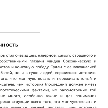
чность
рь стал очевидцем, наверное, самого страшного и
 собственными глазами увидев Союзническую и
отов и конечную победу Суллы с ее вакханалией
обытий, но и в гуще людей, вершивших историю.
того, что мог чувствовать и переживать юный и
писателя, чем историка (последний должен иметь
ипотетическими фактами), но рассмотрение той
очно много, особенно важно и для понимания
реконструкции всего того, что мог чувствовать и
рее является задачей писателя, чем историка