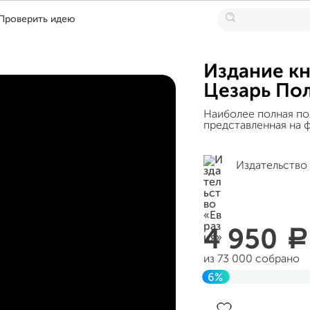
Проверить идею
Издание кн
Цезарь По
Наиболее полная по
представленная на 
Издательство 
4 950
a
из 73 000 собрано
6%
Завершен 27 ноября