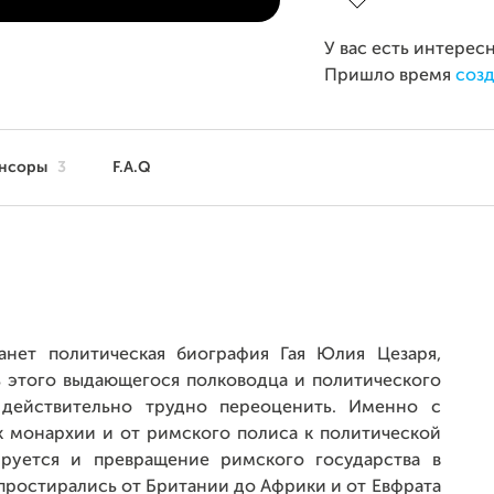
У вас есть интерес
Пришло время
созд
нсоры
3
F.A.Q
анет политическая биография Гая Юлия Цезаря,
ь этого выдающегося полководца и политического
 действительно трудно переоценить. Именно с
к монархии и от римского полиса к политической
руется и превращение римского государства в
простирались от Британии до Африки и от Евфрата