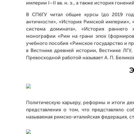
империи I–II вв. н. э., а также история гонени
В СПбГУ читал общие курсы (до 2019 год
античности», «История Римской империи», 
система домината», «История раннего х
монографии «Рим на грани эпох (формирова
учебного пособия «Римское государство и пра
в Вестнике древней истории, Вестнике ЛГУ,
Превосходной работой называет А. П. Белико
Э
Политическую карьеру, реформы и итоги де
представления о том, что представляло со
называемая римско-италийская федерация, 