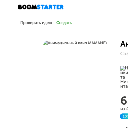
Проверить идею
Создать
А
Соз
6
из 
1
З