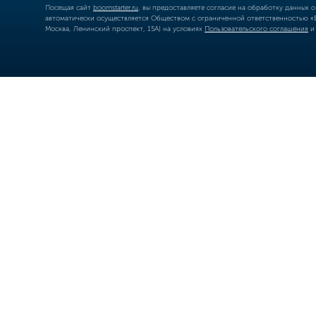
Посещая сайт
boomstarter.ru
, вы предоставляете согласие на обработку данных 
автоматически осуществляется Обществом с ограниченной ответственностью «Б
Москва, Ленинский проспект, 15А) на условиях
Пользовательского соглашения