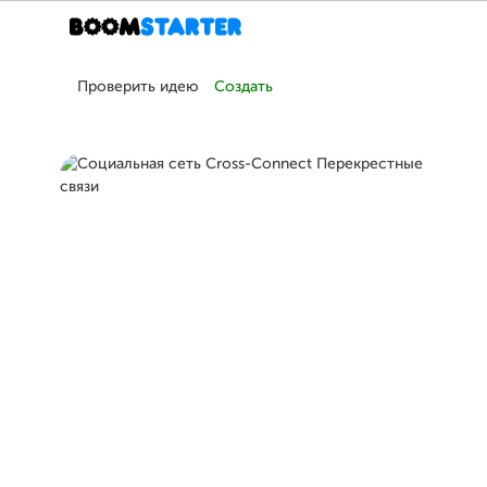
Проверить идею
Создать