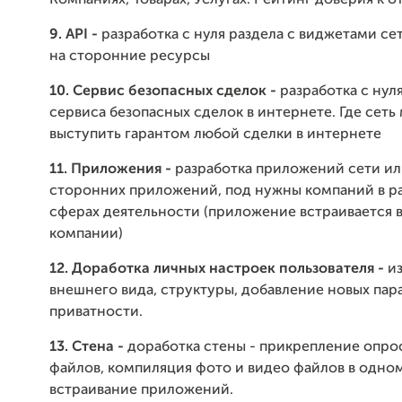
Компаниях, Товарах, Услугах. Рейтинг доверия к о
9. API -
разработка с нуля раздела с виджетами се
на сторонние ресурсы
10. Сервис безопасных сделок -
разработка с нул
сервиса безопасных сделок в интернете. Где сеть
выступить гарантом любой сделки в интернете
11. Приложения -
разработка приложений сети ил
сторонних приложений, под нужны компаний в р
сферах деятельности (приложение встраивается в
компании)
12. Доработка личных настроек пользователя -
и
внешнего вида, структуры, добавление новых па
приватности.
13. Стена -
доработка стены - прикрепление опросо
файлов, компиляция фото и видео файлов в одном
встраивание приложений.