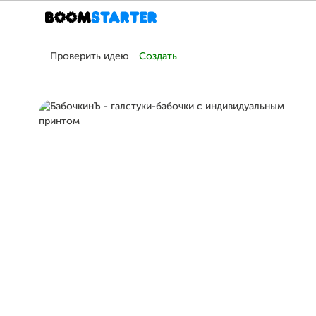
Проверить идею
Создать