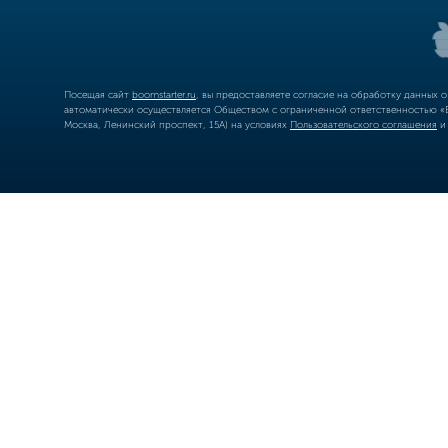
Посещая сайт
boomstarter.ru
, вы предоставляете согласие на обработку данных 
автоматически осуществляется Обществом с ограниченной ответственностью «Б
Москва, Ленинский проспект, 15А) на условиях
Пользовательского соглашения