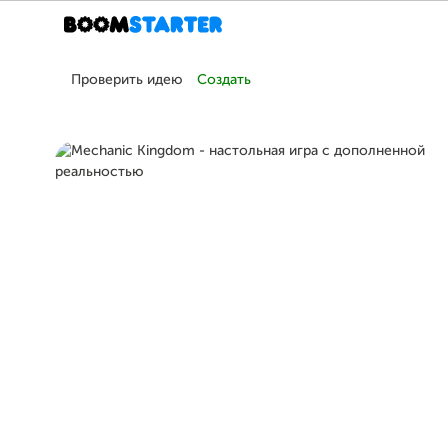
Проверить идею
Создать