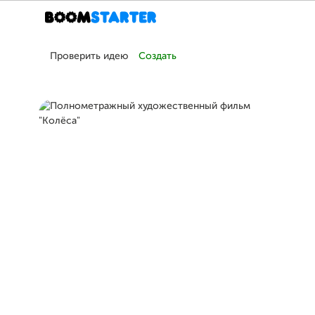
Проверить идею
Создать