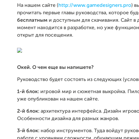
На нашем сайте (
http://www.gamedesigners.pro
) 
прочитать первые главы руководства, которое бу
бесплатным
и доступным для скачивания. Сайт в
момент находится в разработке, но уже функцио
открыт для посещения.
Окей. О чем еще вы напишете?
Руководство будет состоять из следующих (услов
1-й блок:
игровой мир и сюжетная выкройка. Пил
уже опубликован на нашем сайте.
2-й блок:
архитектура интерфейса. Дизайн игров
Особенности дизайна для разных жанров.
3-й блок:
набор инструментов. Туда войдут руков
работе с уровнями сложности, обучающим режи