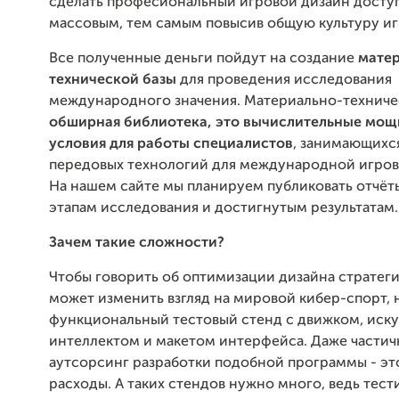
сделать професиональный игровой дизайн досту
массовым, тем самым повысив общую культуру иг
Все полученные деньги пойдут на создание
мате
технической базы
для проведения исследования
международного значения. Материально-техническ
обширная библиотека, это вычислительные мощ
условия для работы специалистов
, занимающихс
передовых технологий для международной игров
На нашем сайте мы планируем публиковать отчёт
этапам исследования и достигнутым результатам
Зачем такие сложности?
Чтобы говорить об оптимизации дизайна стратег
может изменить взгляд на мировой кибер-спорт, 
функциональный тестовый стенд с движком, иск
интеллектом и макетом интерфейса. Даже части
аутсорсинг разработки подобной программы - эт
расходы. А таких стендов нужно много, ведь тес