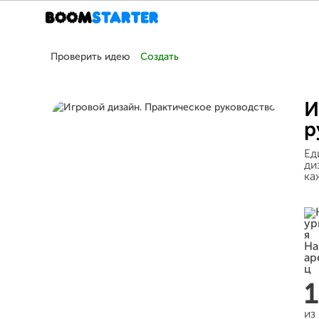
Проверить идею
Создать
И
р
Ед
ди
ка
из