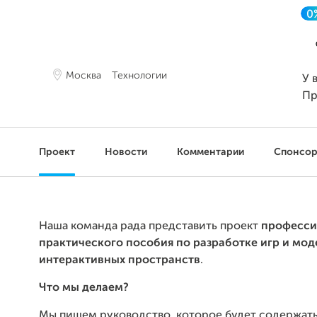
0
Москва
Технологии
У 
Пр
Проект
Новости
Комментарии
Спонсо
Наша команда рада представить проект
професси
практического пособия по разработке игр и мо
интерактивных пространств
.
Что мы делаем?
Мы пишем руководство, которое будет содержать