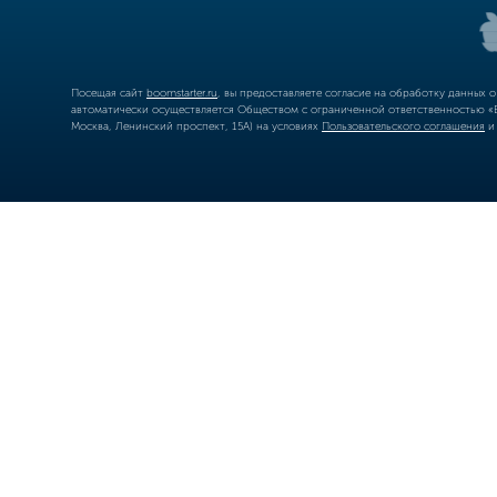
Посещая сайт
boomstarter.ru
, вы предоставляете согласие на обработку данных 
автоматически осуществляется Обществом с ограниченной ответственностью «Б
Москва, Ленинский проспект, 15А) на условиях
Пользовательского соглашения