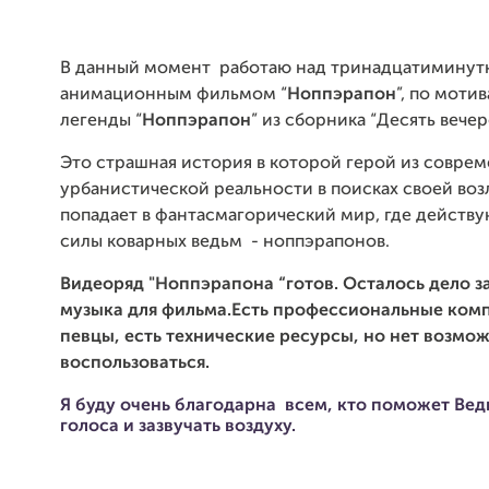
В данный момент работаю над тринадцатимину
анимационным фильмом “
Ноппэрапон
”, по моти
легенды “
Ноппэрапон
” из сборника “Десять вечер
Это страшная история в которой герой из совре
урбанистической реальности в поисках своей во
попадает в фантасмагорический мир, где действ
силы коварных ведьм - ноппэрапонов.
Видеоряд "Ноппэрапона “готов. Осталось дело з
музыка для фильма.Есть профессиональные ком
певцы, есть технические ресурсы, но нет возмо
воспользоваться.
Я буду очень благодарна всем, кто поможет Ве
голоса и зазвучать воздуху
.