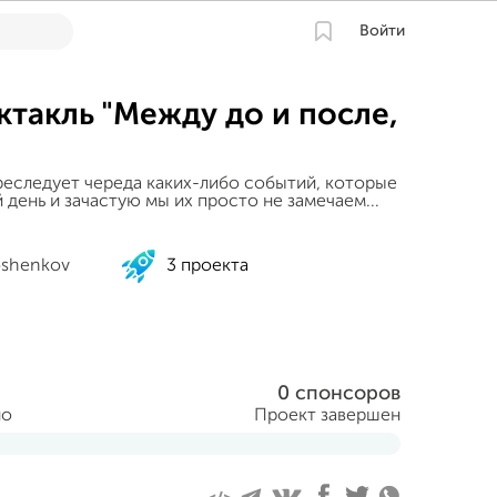
Войти
такль "Между до и после,
реследует череда каких-либо событий, которые
день и зачастую мы их просто не замечаем...
oshenkov
3 проекта
0 спонсоров
но
Проект завершен
ября 2012