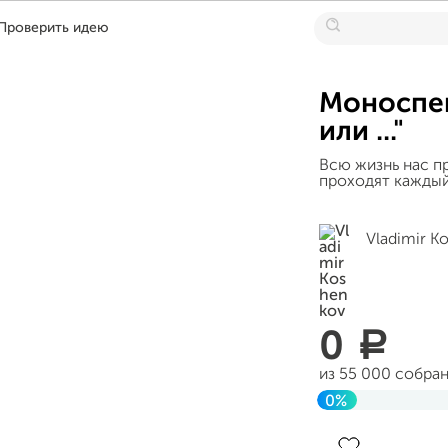
Проверить идею
Моноспек
или ..."
Всю жизнь нас п
проходят каждый 
Vladimir K
0
a
из 55 000 собра
0%
Завершен 29 окт