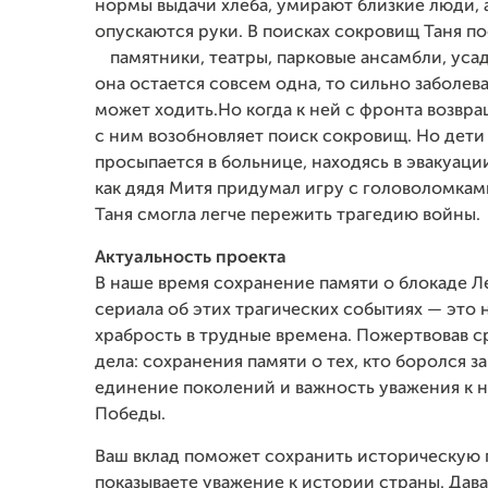
нормы выдачи хлеба, умирают близкие люди, 
опускаются руки. В поисках сокровищ Таня п
памятники, театры, парковые ансамбли, усад
она остается совсем одна, то сильно заболева
может ходить.Но когда к ней с фронта возвра
с ним возобновляет поиск сокровищ. Но дети 
просыпается в больнице, находясь в эвакуации,
как дядя Митя придумал игру с головоломкам
Таня смогла легче пережить трагедию войны.
Актуальность проекта
В наше время сохранение памяти о блокаде Л
сериала об этих трагических событиях — это н
храбрость в трудные времена. Пожертвовав ср
дела: сохранения памяти о тех, кто боролся з
единение поколений и важность уважения к 
Победы.
Ваш вклад поможет сохранить историческую п
показываете уважение к истории страны. Дава