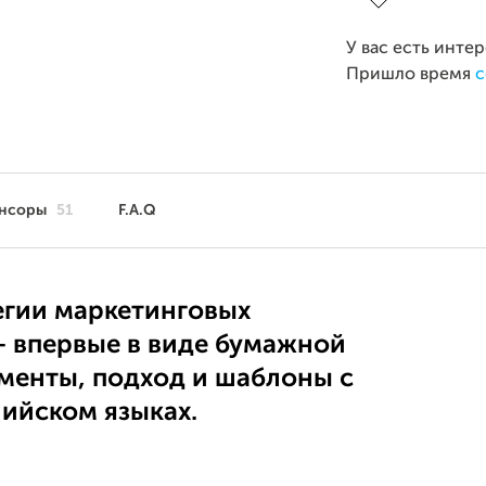
У вас есть инте
Пришло время
с
нсоры
51
F.A.Q
егии маркетинговых
— впервые в виде бумажной
менты, подход и шаблоны с
лийском языках.