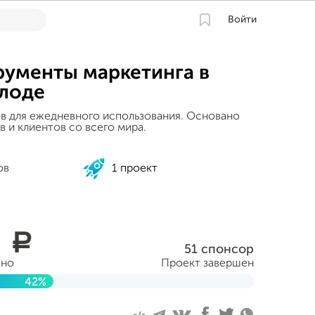
Войти
рументы маркетинга в
лоде
в для ежедневного использования. Основано
в и клиентов со всего мира.
ов
1 проект
0
a
51 спонсор
ано
Проект завершен
42%
раля 2017