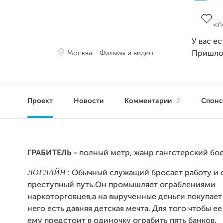
Заверш
У вас е
Москва
Фильмы и видео
Пришло
Проект
Новости
Комментарии
2
Спон
ГРАБИТЕЛЬ
-
полный метр, жанр гангстерский бо
ЛОГЛАЙН
: Обычный служащий бросает работу и 
преступный путь.Он промышляет ограблениями
наркоторговцев,а на вырученные деньги покупает
него есть давняя детская мечта. Для того чтобы е
ему предстоит в одиночку ограбить пять банков.