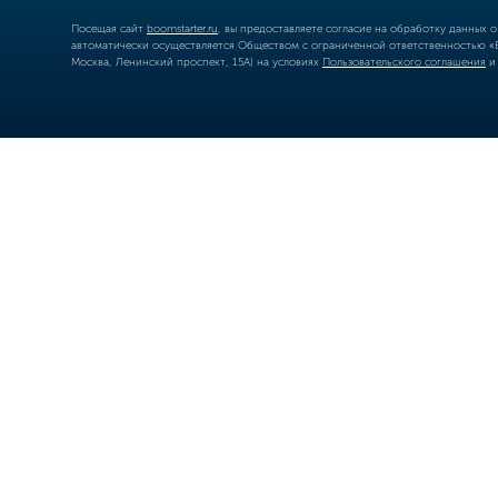
Посещая сайт
boomstarter.ru
, вы предоставляете согласие на обработку данных 
автоматически осуществляется Обществом с ограниченной ответственностью «Б
Москва, Ленинский проспект, 15А) на условиях
Пользовательского соглашения