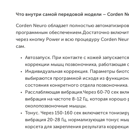
Что внутри самой передовой модели –
Corden
N
Corden Neuro обладает полностью автоматизиро
программным обеспечением.Достаточно включит
через кнопку Power и всю процедуру Corden Neu
сам.
Автозапуск. При контакте с кожей запускаетс
коррекции мышц позвоночника, работающая о
Индивидуальная коррекция. Параметры биот
выбираются программой исходя из функцион
состояния конкретного отдела позвоночника.
Расслабляющая вибрация.Через 60-70 сек вкл
вибрация на частоте 8-12 Гц, которая хорошо
околопозвоночные мышцы.
Тонус. Через 150-160 сек включается тонизи
вибрация 20-28 Гц, нормализующая тонус мы
корсета для закрепления результата коррекци