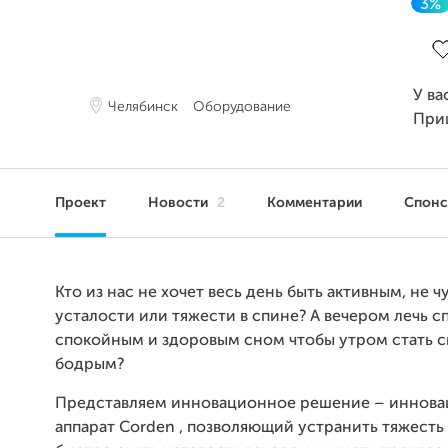
3%
За
У ва
Челябинск
Оборудование
При
Проект
Новости
2
Комментарии
Спон
Кто из нас не хочет весь день быть активным, не ч
усталости или тяжести в спине? А вечером лечь сп
спокойным и здоровым сном чтобы утром стать 
бодрым?
Представляем инновационное решение – иннов
аппарат Corden , позволяющий устранить тяжесть 