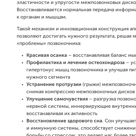
эластичности и упругости межпозвонковых диско
Восстанавливается нормальная передача информа
к органам и мышцам.
Такой механизм и инновационная конструкция ап
позволяют достигать нужного результата, решая 
«проблемы» позвоночника:
Красивая осанка
– восстанавливая баланс м
Профилактика и лечение остеохондроза
– ус
гипертонус мышц позвоночника и улучшая пи
нужного сегмента
Устранение протрузии
(грыжи) межпозвоночн
снимая компрессию межпозвоночных дисков
Улучшение самочувствия
– разгрузка позвон
нервной системы, иннервирующие внутренни
восстанавливая их активность
Восстановление здорового сна
. Сон улучшае
и иммунную системы, способствует снижени
борьбы со стрессом; это делает нас более т