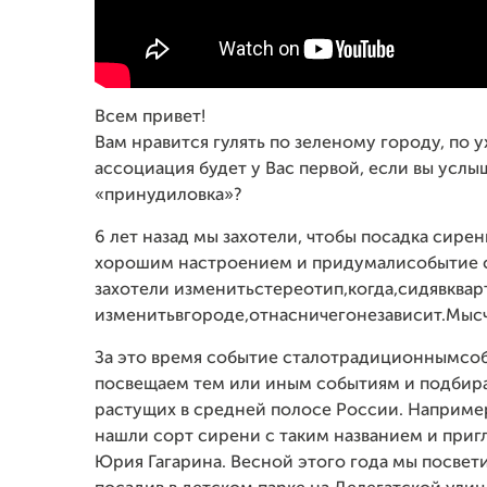
Всем привет!
Вам нравится гулять по зеленому городу, по 
ассоциация будет у Вас первой, если вы услы
«принудиловка»?
6 лет назад мы захотели, чтобы посадка сире
хорошим настроением и придумали событие 
захотели изменить стереотип, когда, сидя в кв
изменить в городе, от нас ничего не зависит. Мы
За это время событие стало традиционным со
посвещаем тем или иным событиям и подбира
растущих в средней полосе России. Например,
нашли сорт сирени с таким названием и приг
Юрия Гагарина. Весной этого года мы посвети