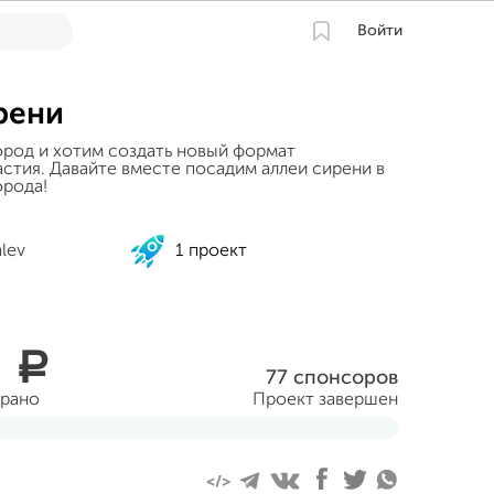
Войти
рени
род и хотим создать новый формат
астия. Давайте вместе посадим аллеи сирени в
орода!
lev
1 проект
0
a
77 спонсоров
брано
Проект завершен
уста 2014