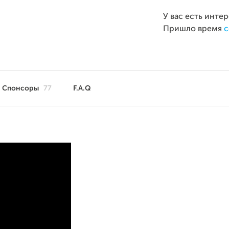
У вас есть инте
Пришло время
с
Спонсоры
77
F.A.Q