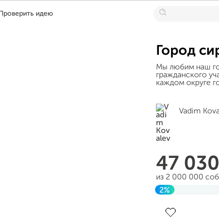
Проверить идею
Город си
Мы любим наш го
гражданского уч
каждом округе г
Vadim Kova
47 03
из 2 000 000 со
2%
Завершен 23 авг