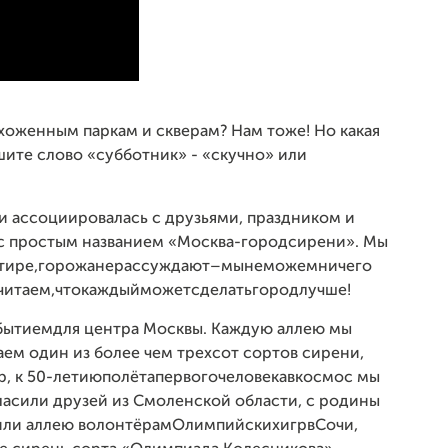
ухоженным паркам и скверам? Нам тоже! Но какая
шите слово «субботник» - «скучно» или
ни ассоциировалась с друзьями, праздником и
с простым названием «Москва-город сирени». Мы
артире, горожане рассуждают – мы не можем ничего
 считаем, что каждый может сделать город лучше!
бытием для центра Москвы. Каждую аллею мы
ем один из более чем трехсот сортов сирени,
 к 50-летиюполёта первого человека в космос мы
ласили друзей из Смоленской области, с родины
ли аллею волонтёрам Олимпийских игр в Сочи,