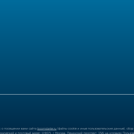
ых о посещении вами сайта
boomstarter.ru
(файлы cookie и иные пользовательские данные), сбо
ический и почтовый адрес: 119071, г Москва, Ленинский проспект, 15А) на условиях
Пользов