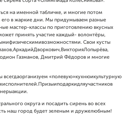
це сирень сорта «Олимпиада Колесникова».
ся на именной табличке, и многие потом
ь его в жаркие дни. Мы придумываем разные
ные мастер-классы по приготовлению вкусных
может принять участие каждый - волонтёры,
нными физическими возможностями. Свои кусты
хов, Аркадий Дворкович, Виктория Лопырёва,
 Родион Газманов, Дмитрий Фёдоров и многие
ы всегда организуем «полевую» кухню и культурную
исполнителей. Призы и подарки для участников
неры акции.
рального округа и посадить сирень во всех
сть наш город будет зеленым и дружелюбным!