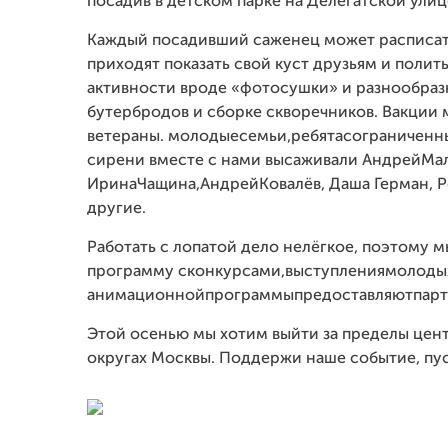
посадив в детском парке на Делегатской ули
Каждый посадивший саженец может расписать
приходят показать свой куст друзьям и полит
активности вроде «фотосушки» и разнообраз
бутербродов и сборке скворечников. В акции 
ветераны. молодые семьи, ребята с ограниче
сирени вместе с нами высаживали Андрей Мала
Ирина Чащина, Андрей Ковалёв, Даша Герман,
другие.
Работать с лопатой дело нелёгкое, поэтому м
программу сконкурсами, выступления молодых 
анимационной программы предоставляют парт
Этой осенью мы хотим выйти за пределы цент
округах Москвы. Поддержи наше событие, пу