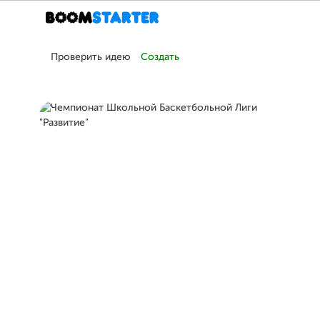
Проверить идею
Создать