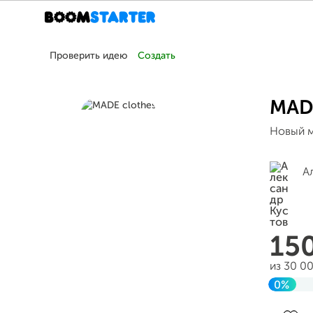
Проверить идею
Создать
MADE
Новый м
А
15
из 30 0
0%
Завер