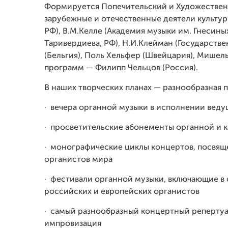
Формируется Попечительский и Художественн
зарубежные и отечественные деятели культур
РФ), В.М.Келле (Академия музыки им. Гнесины
Таривердиева, РФ), Н.И.Клейман (Государстве
(Бельгия), Поль Хельфер (Швейцария), Мишел
программ — Филипп Чельцов (Россия).
В наших творческих планах — разнообразная 
·
вечера органной музыки в исполнении веду
·
просветительские абонементы органной и 
·
монографические циклы концертов, посвящ
органистов мира
·
фестивали органной музыки, включающие в 
российских и европейских органистов
·
самый разнообразный концертный репертуар:
импровизация