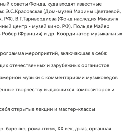
ый советы Фонда, куда входят известные
ы: Э.С.Красовская (Дом-музей Марины Цветаевой,
х, РФ), В.Г.Таривердиева (Фонд наследия Микаэля
нный центр - музей кино, РФ), Поль де Майер
ь Робер (Франция) и др. Координатор музыкальных
программа мероприятий, включающая в себя:
щих отечественных и зарубежных органистов
камерной музыки с комментариями музыковедов
енные творчеству выдающихся композиторов и
себя открытые лекции и мастер-классы
 барокко, романтизм, XX век, джаз, органная