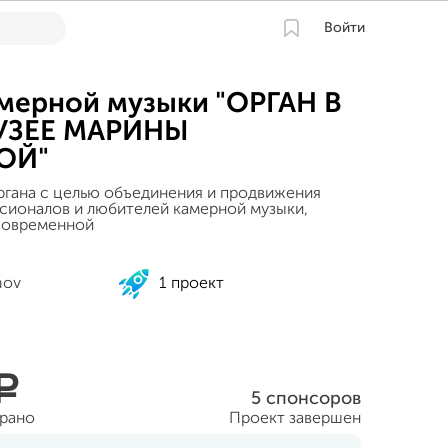
Войти
мерной музыки "ОРГАН В
УЗЕЕ МАРИНЫ
ОЙ"
гана с целью объединения и продвижения
ионалов и любителей камерной музыки,
современной
nov
1 проект
a
5 спонсоров
брано
Проект завершен