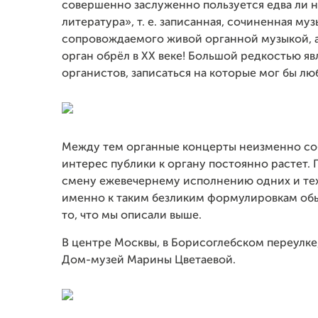
совершенно заслуженно пользуется едва ли 
литература», т. е. записанная, сочиненная му
сопровождаемого живой органной музыкой, а
орган обрёл в XX веке! Большой редкостью я
органистов, записаться на которые мог бы л
Между тем органные концерты неизменно со
интерес публики к органу постоянно растет. 
смену ежевечернему исполнению одних и тех
именно к таким безликим формулировкам обы
то, что мы описали выше.
В центре Москвы, в Борисоглебском переулке,
Дом-музей Марины Цветаевой.