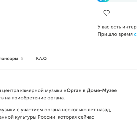
Завершен 19 авг
У вас есть инте
Пришло время
с
понсоры
5
F.A.Q
я центра камерной музыки
«Орган в Доме-Музее
в на приобретение органа.
узыки с участием органа несколько лет назад,
анной культуры России, которая сейчас