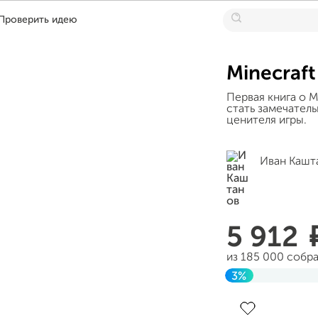
Проверить идею
Minecraft
Первая книга о M
стать замечател
ценителя игры.
Иван Кашт
5 912
из 185 000 собр
3%
Завершен 07 се