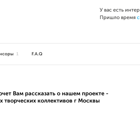
У вас есть инте
Пришло время
с
нсоры
1
F.A.Q
чет Вам рассказать о нашем проекте -
х творческих коллективов г Москвы