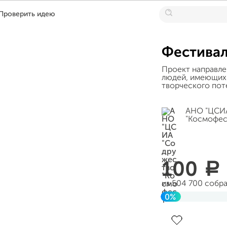
Проверить идею
Фестивал
Проект направле
людей, имеющих 
творческого пот
АНО "ЦСИ
"Космофес
100
a
из 504 700 собр
0%
Завершен 23 авг