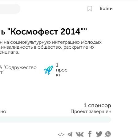
Войти
ь "Космофест 2014""
н на социокультурную интеграцию молодых
инвалидность в общество, раскрытие их
енциала.
1
А "Содружество
прое
т"
кт
1 спонсор
ано
Проект завершен
уста 2014