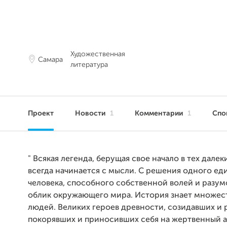
Художественная
Самара
литература
Проект
Новости
1
Комментарии
1
Спо
" Всякая легенда, берущая свое начало в тех далек
всегда начинается с мысли. С решения одного е
человека, способного собственной волей и разу
облик окружающего мира. История знает множест
людей. Великих героев древности, созидавших и 
покорявших и приносивших себя на жертвенный а