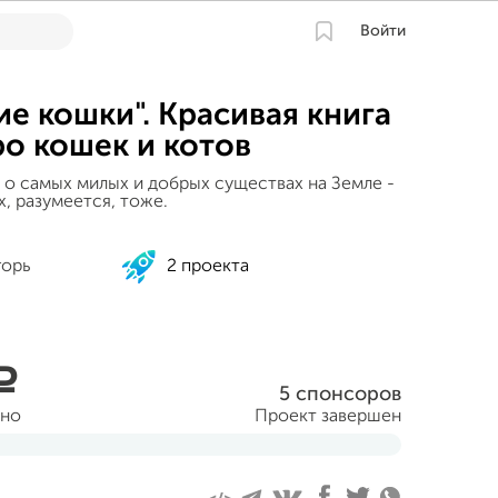
Войти
ие кошки". Красивая книга
ро кошек и котов
в о самых милых и добрых существах на Земле -
х, разумеется, тоже.
орь
2 проекта
a
5 спонсоров
ано
Проект завершен
ября 2015