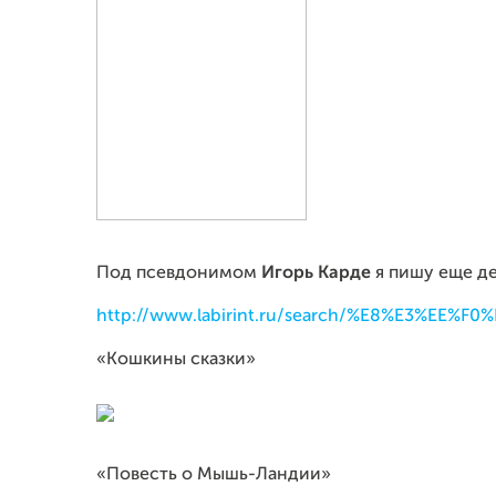
Под псевдонимом
Игорь Карде
я пишу еще де
http://www.labirint.ru/search/%E8%E3%EE%F
«Кошкины сказки»
«Повесть о Мышь-Ландии»