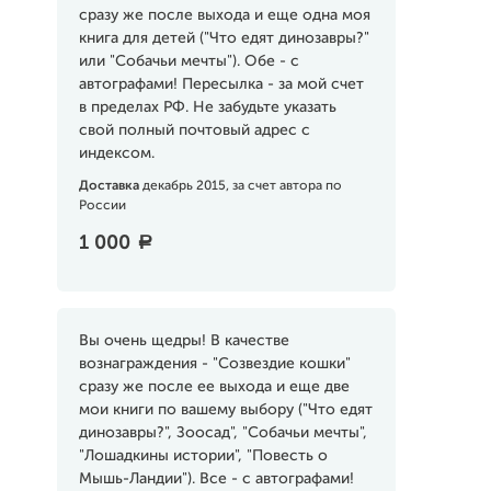
сразу же после выхода и еще одна моя
книга для детей ("Что едят динозавры?"
или "Собачьи мечты"). Обе - с
автографами! Пересылка - за мой счет
в пределах РФ. Не забудьте указать
свой полный почтовый адрес с
индексом.
Доставка
декабрь 2015, за счет автора по
России
1 000
a
Вы очень щедры! В качестве
вознаграждения - "Созвездие кошки"
сразу же после ее выхода и еще две
мои книги по вашему выбору ("Что едят
динозавры?", Зоосад", "Собачьи мечты",
"Лошадкины истории", "Повесть о
Мышь-Ландии"). Все - с автографами!