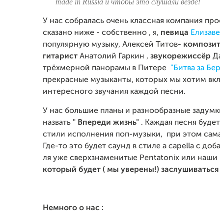
made in Russia и чтобы это слушали везде!
У нас собралась очень классная компания пр
сказано ниже - собственно , я,
певица
Елизаве
популярную музыку, Алексей Титов-
композит
гитарист
Анатолий Гаркин ,
звукорежиссёр
Да
трёхмерной панорамы в Питере
"Битва за Бе
прекрасные музыканты, которых мы хотим вкл
интересного звучания каждой песни.
У нас большие планы и разнообразные задумк
назвать
" Впереди жизнь"
. Каждая песня буд
стили исполнения поп-музыки, при этом сама
Где-то это будет саунд в стиле a capella с д
ля уже сверхзнаменитые Pentatonix или наш
который будет ( мы уверены!) заслушиватьс
Немного о нас :