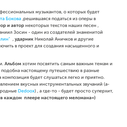
офессиональных музыкантов, о которых будет
та Бокова
,решившаяся податься из оперы в
ор и автор
некоторых текстов наших песен ,
ниил Зосин - один из создателей знаменитой
рлин"
,
ударник
Николай Аничков и другие
ючить в проект для создания насыщенного и
и.
Альбом
хотим посвятить самым важным темам и
ет подобна настоящему путешествию в разные
 композиция будет слушаться легко и приятно.
обавлением вкусных инструментальных звучаний (а-
и родные
Dedoox
) , а где-то - будет просто суперхит,
я в каждом плеере настоящего меломана=)