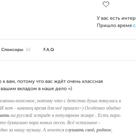
У вас есть инте
Пришло время
с
Спонсоры
62
F.A.Q
 к вам, потому что вас ждёт очень классная
 вашим вкладом в наше дело =)
еменно-попсовое, потому что с детства душа тянулась к
. И вот - наконец время для неё пришло=) Особенно обидно
шать
на русской эстраде в популярном жанре . Есть пара-
о буквально пара новых песен. Всё остальное -
идно за нашу музыку. А хочется
слушать своё, родное
,