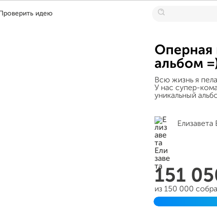
Проверить идею
Оперная 
альбом =
Всю жизнь я пел
У нас супер-ком
уникальный альб
Елизавета 
151 0
из 150 000 собр
Завершен 23 мая