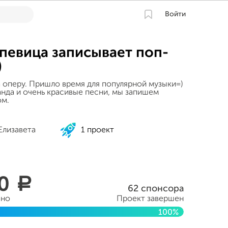
Войти
певица записывает поп-
)
а оперу. Пришло время для популярной музыки=)
анда и очень красивые песни, мы запишем
ом.
Елизавета
1 проект
50
a
62 спонсора
ано
Проект завершен
100%
 2015