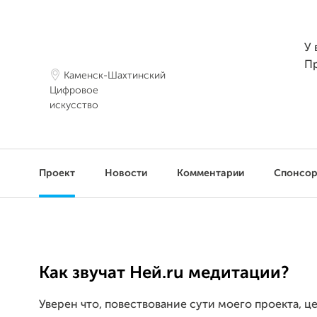
У 
П
Каменск-Шахтинский
Цифровое
искусство
Проект
Новости
Комментарии
Спонсо
Как звучат Ней.ru медитации?
Уверен что, повествование сути моего проекта, 