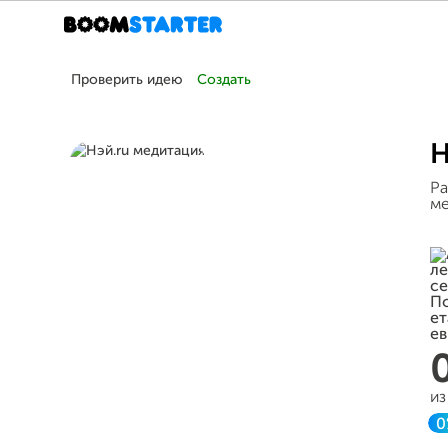
Проверить идею
Создать
Н
Ра
ме
из
0