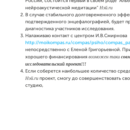
России, состоится первый в своем роде "Аль
Нэй.ru
нейроакустической медитации"
В случае стабильного долговременного эффе
подтвержденного энцефалографией, будет п
диагностика участников исследования.
Налаживаю контакт с центром И.В.Смирнова
http://moikompas.ru/compas/psiho/compas_
непосредственно с Еленой Григорьевной. Пр
возможен таки
сов
хорошего финансирования
исследовательский проект!!!
Если соберется наибольшее количество сред
Нэй.ru
проект, смогу до совершенствовать св
студию,