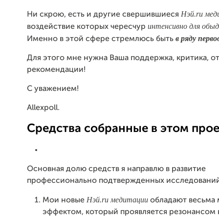
Нэй.ru мед
Ни скрою, есть и другие свершившиеся
интенсивно для обыд
воздействие которых чересчур
в ряду перв
Именно в этой сфере стремлюсь быть
Для этого мне нужна Ваша поддержка, критика, о
рекомендации!
С уважением!
Allexpoll.
Средства собранные в этом прое
Основная долю средств я направлю в развитие
профессионально подтвержденных исследований
Нэй.ru
медитации
Мои новые
обладают весьма
эффектом, который проявляется резонансом в