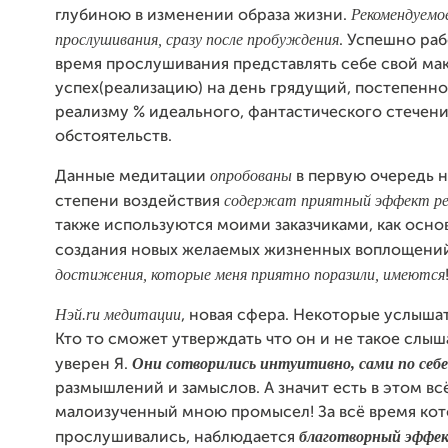
Рекомендуемо
глубиною в изменении образа жизни.
прослушивания, сразу после пробуждения
. Успешно раб
время прослушивания представлять себе свой м
успех(реализацию) на день грядущий, постепенно
реализму % идеального, фантастического стечен
обстоятельств.
опробованы
Данные медитации
в первую очередь н
содержат приятный эффект ре
степени воздействия
также используются моими заказчиками, как основ
создания новых желаемых жизненных воплощени
достижения, которые меня приятно поразили, имеются
Нэй.ru медитации
, новая сфера. Некоторые услышат
Кто то сможет утверждать что он и не такое слыш
Они сотворились интуитивно, сами по себе
уверен Я.
размышлений и замыслов. А значит есть в этом вс
малоизученный мною промысел! За всё время ко
благотворный эффе
прослушивались, наблюдается