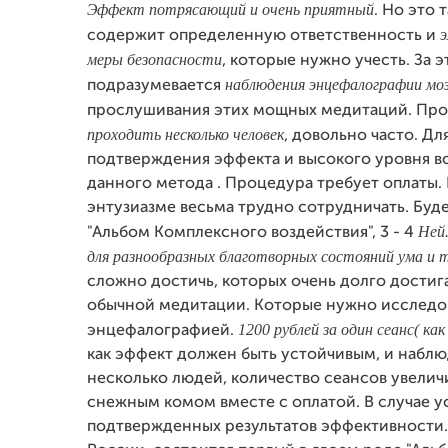
Эффект потрясающий и очень приятный
. Но это 
содержит определенную ответственность и
меры безопасности
, которые нужно учесть. За 
наблюдения энцефалографии мо
подразумевается
прослушивания этих мощных медитаций. Пр
проходить несколько человек
, довольно часто. Дл
подтверждения эффекта и высокого уровня в
данного метода . Процедура требует оплаты.
энтузиазме весьма трудно сотрудничать. Буде
Ней.
"Альбом Комплексного воздействия", 3 - 4
для разнообразных благотворных состояний ума и 
сложно достичь, которых очень долго дости
обычной медитации. Которые нужно исследов
1200 рублей за один сеанс( ка
энцефалографией.
как эффект должен быть устойчивым, и наблю
несколько людей, количество сеансов увелич
снежным комом вместе с оплатой. В случае 
подтвержденных результатов эффективности. 