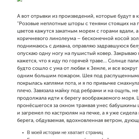
А вот отрывки из произведений, которые будут в к
"Розовые неплотные шторы с тенями стоящих на
цветов кажутся закатным морем с горами вдали, а
коричневого линолеума – бесконечной косой золо
поднимаюсь с дивана, оправляю задравшуюся бел
опускаю одну ногу на пушистый ковер. Закрываю г
кажется, что я иду по горячей траве… Солнце пали
будто сошло с ума от любви к Земле, и все вокруг
одним большим пожаром. Шея под распущенным
покрылась каплями пота, и я по привычке смахнула
плечо. Завязала майку под ребрами и на ощупь, не 
продолжала идти к берегу воображаемого моря.
пронёсшегося за окном трамвая унес бабушкины 
и загремел по кастрюлям на печке, а я уже сидела
берега, обдуваемая, вдохновленная ветром, дующи
В моей истории не хватает страниц