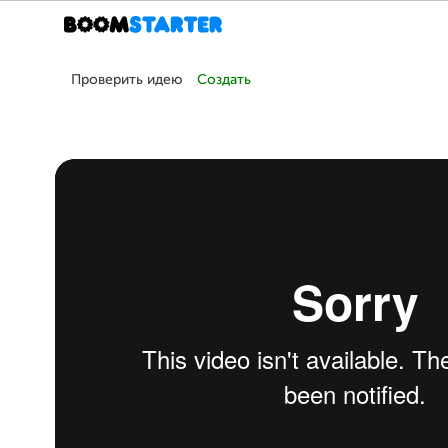
Проверить идею
Создать