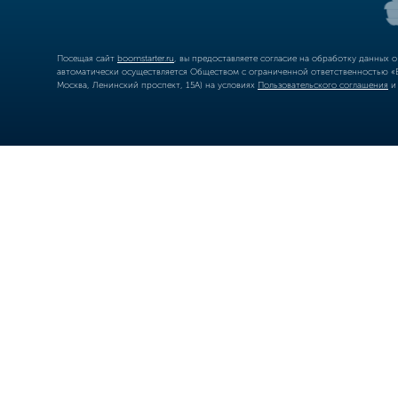
Посещая сайт
boomstarter.ru
, вы предоставляете согласие на обработку данных 
автоматически осуществляется Обществом с ограниченной ответственностью «Б
Москва, Ленинский проспект, 15А) на условиях
Пользовательского соглашения