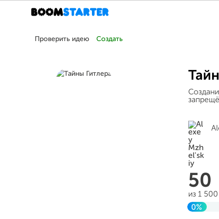
Проверить идею
Создать
Тайн
Создани
запрещё
Al
50
из 1 50
0%
Заверш