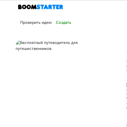
Проверить идею
Создать