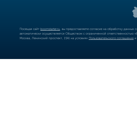
Посещая сайт
boomstarter.ru
, вы предоставляете согласие на обработку данных 
автоматически осуществляется Обществом с ограниченной ответственностью «Б
Москва, Ленинский проспект, 15А) на условиях
Пользовательского соглашения