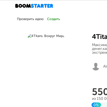
Проверить идею
Создать
4Tit
Максима
денег,к
экстрем
Al
55
из 150 
0%