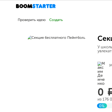
Проверить идею
Создать
Сек
У школ
увлека
М
0
из 176 
0%
Завер