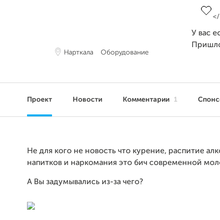
У вас е
Пришл
Нарткала
Оборудование
Проект
Новости
Комментарии
1
Спонс
Не для кого не новость что курение, распитие ал
напитков и наркомания это бич современной мол
А Вы задумывались из-за чего?