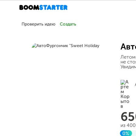
Проверить идею
Создать
Авт
Летом
не сто
Увидим
6
из 400
0%