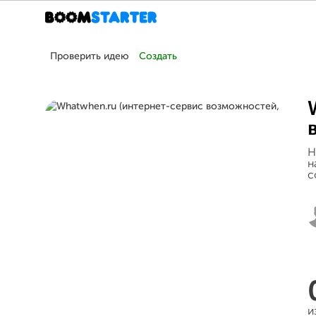
Проверить идею
Создать
Н
н
с
и