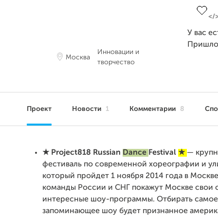
У вас е
Пришло
Инновации и
Москва
творчество
Проект
Новости
1
Комментарии
8
Сп
★
Project818
Russian
Dance
Festival
★
— круп
фестиваль по современной хореографии и ул
который пройдет 1 ноября 2014 года в Москв
команды России и СНГ покажут Москве свои 
интересные шоу-программы. Отбирать самое
запоминающее шоу будет признанное америк