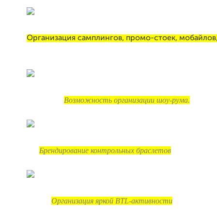
Организация самплингов, промо-стоек, мобайлов
Возможность организации шоу-рума.
Брендирование контрольных браслетов
Организация яркой BTL-активности