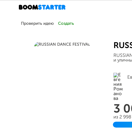
Проверить идею
Создать
RUS
RUSSIAN
и уличн
Е
3 
из 2 99
Заверш