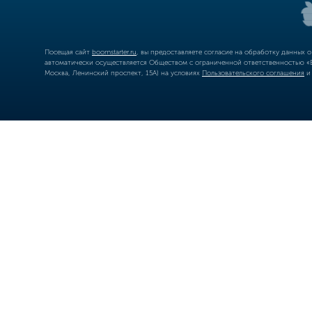
Посещая сайт
boomstarter.ru
, вы предоставляете согласие на обработку данных 
автоматически осуществляется Обществом с ограниченной ответственностью «Б
Москва, Ленинский проспект, 15А) на условиях
Пользовательского соглашения