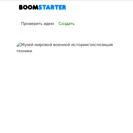
Проверить идею
Создать