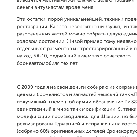
вывозится местными жителями с целью продажи 
деньги энтузиастам вроде меня.
Эти остатки, порой уникальнейшей, техники под
реставрации. Как это невероятно ни звучит, из та
разрозненных частей можно собрать целую едини
ходовом состоянии. Живой пример тому недавно
отдельных фрагментов и отреставрированный и 
на ход БА-10, редчайший экземпляр советского
бронеавтомобиля тех лет.
С 2009 года я на свои деньги собираю из сохран
целыми бронелистов и запчастей чешский танк «П
получивший в немецкой армии обозначение Pz 38(t
единственный в мире танк модификации S, танки
модификации производились для Швеции, но бы
реквизированы Германией и отправлены на вост
(собрано 60% оригинальных деталей бронекорпуса