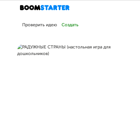
Проверить идею
Создать