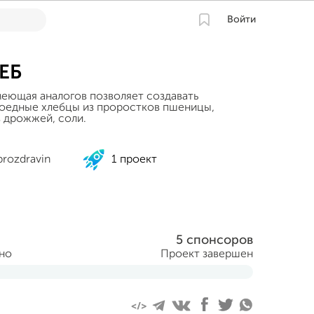
Войти
ЕБ
меющая аналогов позволяет создавать
оедные хлебцы из проростков пшеницы,
з дрожжей, соли.
rozdravin
1 проект
5 спонсоров
ано
Проект завершен
уста 2014