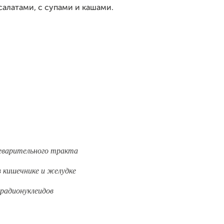
салатами, с супами и кашами.
еварительного тракта
в кишечнике и желудке
 радионуклеидов