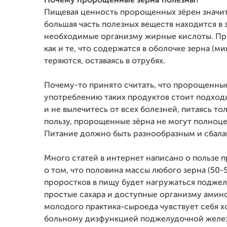
Почему пророщенные зёрна полезны?
Пищевая ценность пророщенных зёрен значите
большая часть полезных веществ находится в 
необходимые организму жирные кислоты. При 
как и те, что содержатся в оболочке зерна (м
теряются, оставаясь в отрубях.
Почему-то принято считать, что пророщенные 
употреблению таких продуктов стоит подходит
и не вылечитесь от всех болезней, питаясь 
пользу, пророщенные зёрна не могут полноце
Питание должно быть разнообразным и сбал
Много статей в интернет написано о пользе 
о том, что половина массы любого зерна (50
проростков в пищу будет нагружаться поджел
простые сахара и доступные организму амино
молодого практика-сыроеда чувствует себя х
больному дизфункцией поджелудочной железы,