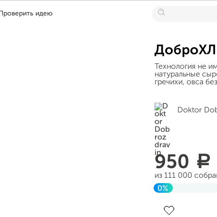
Проверить идею
ДоброХЛ
Технология не и
натуральные сыр
гречихи, овса бе
Doktor Dob
950
a
из 111 000 собр
0%
Завершен 13 авг