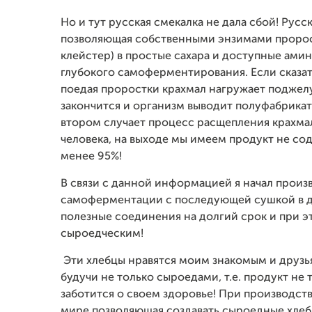
Но и тут русская смекалка не дала сбой! Рус
позволяющая собственными энзимами пророс
клейстер) в простые сахара и доступные ами
глубокого самоферментирования. Если сказать
поедая проростки крахмал нагружает поджелу
закончится и организм выводит полуфабрикаты
втором случает процесс расщепления крахмал
человека, на выходе мы имеем продукт не со
менее 95%!
В связи с данной информацией я начал произ
самоферментации с последующей сушкой в ди
полезные соединения на долгий срок и при э
сыроедческим!
Эти хлебцы нравятся моим знакомым и друзь
будучи не только сыроедами, т.е. продукт не 
заботится о своем здоровье! При производст
мире позволяющая создавать сыроедные хлебц