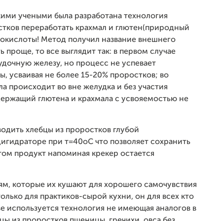
скими учеными была разработана технология
тков переработать крахмал и глютен(природный
нокислоты! Метод получил название внешнего
 проще, то все выглядит так: в первом случае
дочную железу, но процесс не успевает
, усваивая не более 15-20% проростков; во
а происходит во вне желудка и без участия
держащий глютена и крахмала с усвояемостью не
водить хлебцы из проростков глубой
гидраторе при т=40оС что позволяет сохранить
том продукт напоминая крекер остается
ям, которые их кушают для хорошего самочувствия
только для практиков-сырой кухни, он для всех кто
ве используется технология не имеющая аналогов в
ы из проростков пшеницы, гречихи, овса без