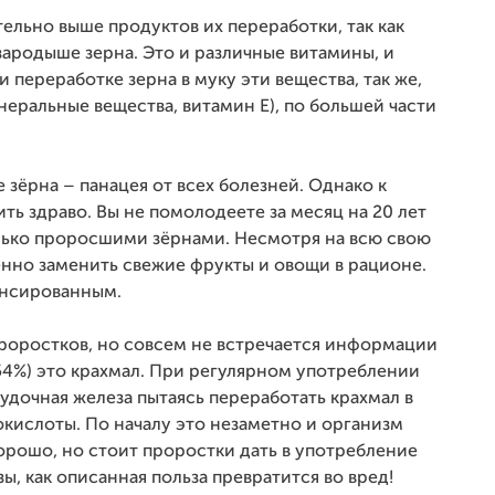
льно выше продуктов их переработки, так как
зародыше зерна. Это и различные витамины, и
переработке зерна в муку эти вещества, так же,
инеральные вещества, витамин Е), по большей части
зёрна – панацея от всех болезней. Однако к
ь здраво. Вы не помолодеете за месяц на 20 лет
только проросшими зёрнами. Несмотря на всю свою
нно заменить свежие фрукты и овощи в рационе.
ансированным.
проростков, но совсем не встречается информации
-54%) это крахмал. При регулярном употреблении
удочная железа пытаясь переработать крахмал в
кислоты. По началу это незаметно и организм
орошо, но стоит проростки дать в употребление
 как описанная польза превратится во вред!