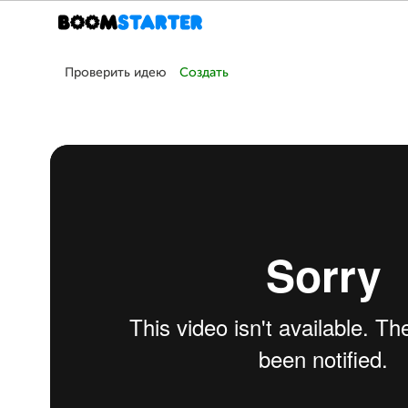
Проверить идею
Создать