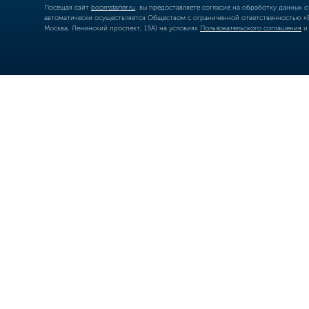
Посещая сайт
boomstarter.ru
, вы предоставляете согласие на обработку данных 
автоматически осуществляется Обществом с ограниченной ответственностью «Б
Москва, Ленинский проспект, 15А) на условиях
Пользовательского соглашения