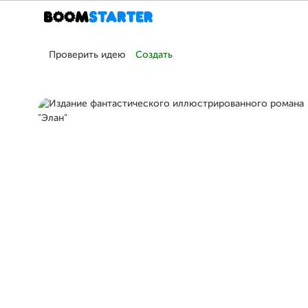
Проверить идею
Создать